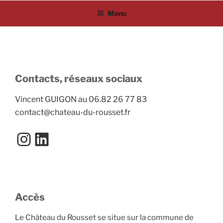
Aller
Menu
au
contenu
principal
Contacts, réseaux sociaux
Vincent GUIGON au 06.82 26 77 83
contact@chateau-du-rousset.fr
Instagram
LinkedIn
Accès
Le Château du Rousset se situe sur la commune de