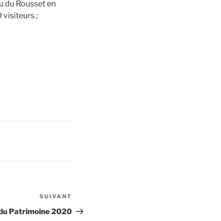
au du Rousset en
visiteurs ;
SUIVANT
Article
suivant
du Patrimoine 2020