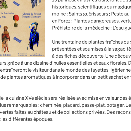
historiques, scientifiques ou magique
moine ; Saints guérisseurs ; Peste a
en Forez ; Plantes dangereuses, vertu
Préhistoire de la médecine ; L’eau g
Une trentaine de plantes fraîches ou
présentées et soumises à la sagacité
à des fiches découverte. Une découve
rs grâce à une dizaine d’huiles essentielles et eaux florales. 
s entraîneront le visiteur dans le monde des fayettes ligérienne
de plantes aromatiques à incorporer dans un petit sachet en t
e la cuisine XVe siècle sera réalisée avec mise en valeur des
plus remarquables : cheminée, placard, passe-plat, potager. L
ertes faites au château et de collections privées. Des recons
nt les différentes époques.