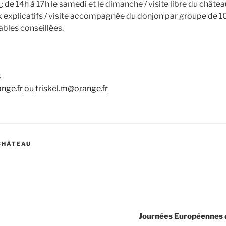
e
: de 14h à 17h le samedi et le dimanche / visite libre du châte
 explicatifs / visite accompagnée du donjon par groupe de 10 
bles conseillées.
8
nge.fr
ou
triskel.m@orange.fr
CHÂTEAU
Journées Européennes 