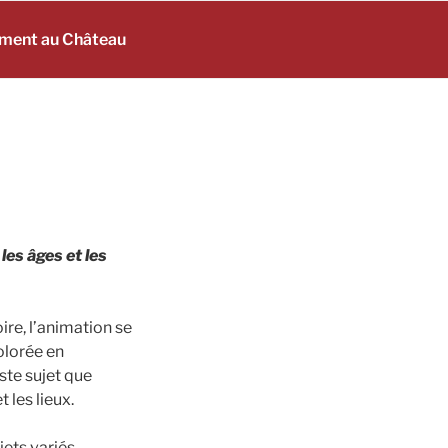
ement au Château
les âges et les
ire, l’animation se
olorée en
ste sujet que
 les lieux.
jets variés