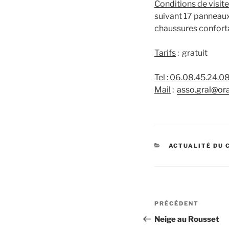
Conditions de visit
suivant 17 panneaux
chaussures conforta
Tarifs
: gratuit
Tel : 06.08.45.24.0
Mail
:
asso.gral@ora
CATÉGORIES
ACTUALITÉ DU 
Navigation
Article
PRÉCÉDENT
de
précédent
Neige au Rousset