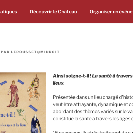
ratiques
Découvrir le Château
Organiser un évèn
PAR
LEROUSSET@MIDROIT
Ainsi soigne-t-il !
La santé à travers 
lieux
Présentée dans un lieu chargé d’histo
veut être attrayante, dynamique et c
abordant des thèmes variés sur le va
constitue la santé à travers les âges et
15 panneaux illustrés traiteront de su