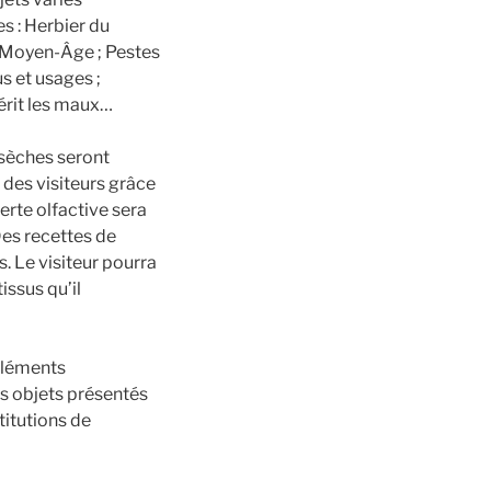
s : Herbier du
u Moyen-Âge ; Pestes
s et usages ;
uérit les maux…
 sèches seront
 des visiteurs grâce
rte olfactive sera
Des recettes de
s. Le visiteur pourra
issus qu’il
 éléments
es objets présentés
titutions de