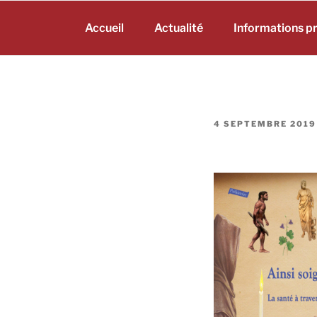
Aller
au
Accueil
Actualité
Informations p
contenu
principal
PUBLIÉ
4 SEPTEMBRE 2019
LE