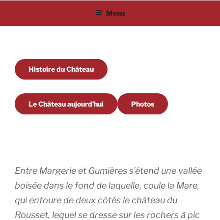
Aller
Menu
au
contenu
principal
Histoire du Château
Le Château aujourd’hui
Photos
Entre Margerie et Gumières s’étend une vallée
boisée dans le fond de laquelle, coule la Mare,
qui entoure de deux côtés le château du
Rousset, lequel se dresse sur les rochers à pic