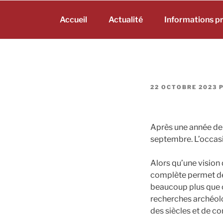
Aller
au
Accueil
Actualité
Informations p
contenu
principal
PUBLIÉ
22 OCTOBRE 2023
LE
Après une année de 
septembre. L’occasi
Alors qu’une vision 
complète permet de 
beaucoup plus que 
recherches archéolo
des siècles et de co