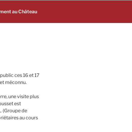
ement au Château
public ces 16 et 17
 et méconnu.
re, une visite plus
ousset est
L (Groupe de
riétaires au cours