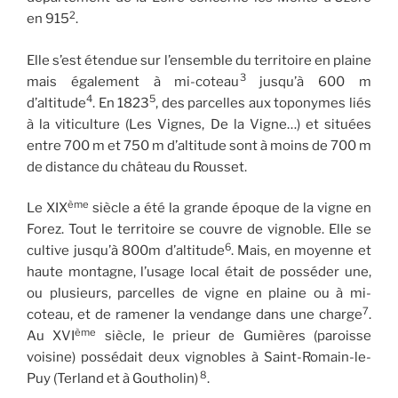
2
en 915
.
Elle s’est étendue sur l’ensemble du territoire en plaine
3
mais également à mi-coteau
jusqu’à 600 m
4
5
d’altitude
. En 1823
, des parcelles aux toponymes liés
à la viticulture (Les Vignes, De la Vigne…) et situées
entre 700 m et 750 m d’altitude sont à moins de 700 m
de distance du château du Rousset.
ème
Le XIX
siècle a été la grande époque de la vigne en
Forez. Tout le territoire se couvre de vignoble. Elle se
6
cultive jusqu’à 800m d’altitude
. Mais, en moyenne et
haute montagne, l’usage local était de posséder une,
ou plusieurs, parcelles de vigne en plaine ou à mi-
7
coteau, et de ramener la vendange dans une charge
.
ème
Au XVI
siècle, le prieur de Gumières (paroisse
voisine) possédait deux vignobles à Saint-Romain-le-
8
Puy (Terland et à Goutholin)
.