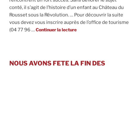
rencontrent un fort succès. Sans déflorer le sujet
conté, il s’agit de l’histoire d’un enfant au Château du
Rousset sous la Révolution. … Pour découvrir la suite
vous devez vous inscrire auprès de l’office de tourisme
de
(04 77 96 …
Continuer la lecture
« VISITES
CONTEES
PAR
L’OFFICE
NOUS AVONS FETE LA FIN DES
DU
TOURISME
TRAVAUX D’AMENAGEMENT DE L’AILE
LOIRE-
OUEST DU CHATEAU
FOREZ »
Le 22 mai 2026, la météo
était avec nous : sous un ciel
estival et une température
plus que clémente, nous
avons célébré la fin des travaux d’aménagement de
l’aile ouest qui ont duré de 2021 à 2025. Près de 70